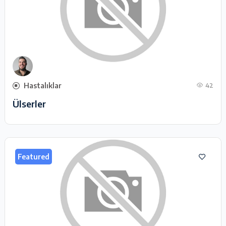
Hastalıklar
42
Ülserler
Featured