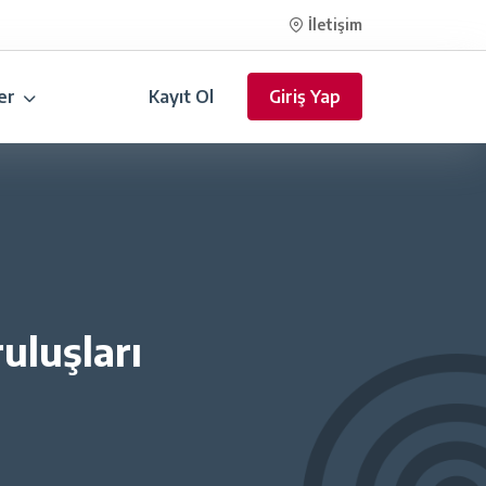
İletişim
er
Kayıt Ol
Giriş Yap
uluşları