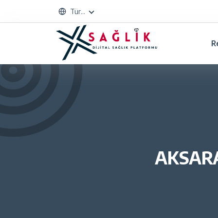
Türkçe
R
AKSARAY