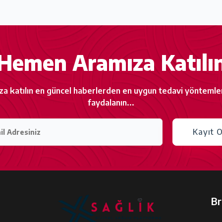
Hemen Aramıza Katılı
za katılın en güncel haberlerden en uygun tedavi yöntemle
faydalanın...
Kayıt O
Br