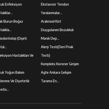
uk Enfeksiyon
Ekstansör Tendon
alıklar...
Yaralanmalar...
ak Burun Boğaz
Araknoid Kist
alıkla...
Duygulanım Bozukluk
iodontoloji (Dişeti
Manik Dep...
al...
Alerji Testi(Deri Priak
eksiyon Hastalıkları Ve
Testi)
Kompleks Koroner Girişim
uk Yoğun Bakım
Agte Ankara Gelişim
lenme Ve Diyetetik
Tarama En...
etis...