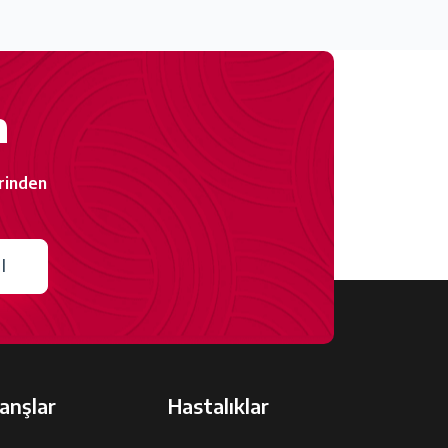
n
rinden
l
anşlar
Hastalıklar