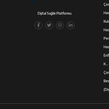
Çoc
Hast
Dijital Sağlık Platformu
Kul
Hast
Per
Hast
Enf
K...
Çoc
Bes
(Diy